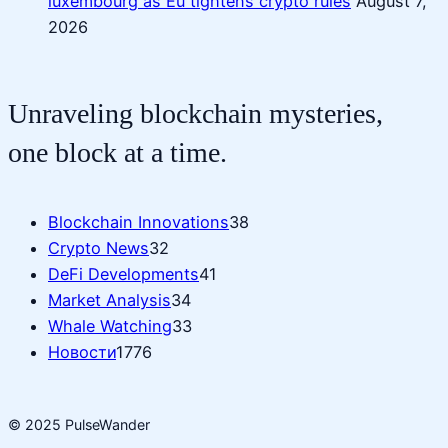
luxembourg as Eu tightens crypto rules
August 7,
2026
Unraveling blockchain mysteries,
one block at a time.
Blockchain Innovations
38
Crypto News
32
DeFi Developments
41
Market Analysis
34
Whale Watching
33
Новости
1776
© 2025 PulseWander