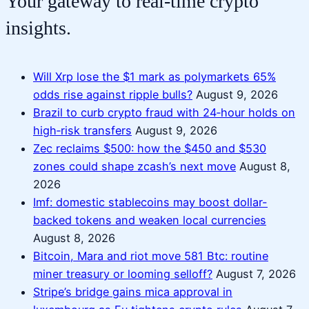
Your gateway to real-time crypto
insights.
Will Xrp lose the $1 mark as polymarkets 65%
odds rise against ripple bulls?
August 9, 2026
Brazil to curb crypto fraud with 24‑hour holds on
high‑risk transfers
August 9, 2026
Zec reclaims $500: how the $450 and $530
zones could shape zcash’s next move
August 8,
2026
Imf: domestic stablecoins may boost dollar-
backed tokens and weaken local currencies
August 8, 2026
Bitcoin, Mara and riot move 581 Btc: routine
miner treasury or looming selloff?
August 7, 2026
Stripe’s bridge gains mica approval in