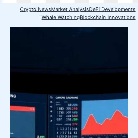
Crypto News
Market Analysis
DeFi Developments
Whale Watching
Blockchain Innovations